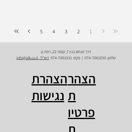
5
4
3
2
1
דרך מנחם בגין 7, קומה 22, רמת גן
טלפון: 074-7061030 | פקס: 074-7061031
דוא"ל: info@alk.co.il
הצהרת
הצהר
נגישות
ת
פרטיו
ת