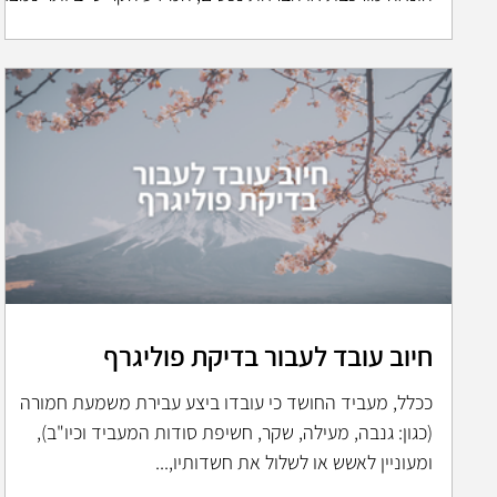
לרוב ב"שטח האפור" – זה שבין השורות במאזן לבין הפעולות
הפיזיות המבוצעות מחוץ למשרד. כדי לספק פתרון הוליסטי
ובלתי מתפשר, חברות מובילות ל ראיית חשבון חקירתית
פועלות כיום באינטגרציה מלאה עם משרדי חקירות . השילוב
הזה יוצר מכונה משומנת המשלבת מוח אנליטי-חשבונאי עם
"עיניים" בשטח, והתוצאה היא מארג ראיות עוצמתי שקשה
מאוד להפריך בב
חיוב עובד לעבור בדיקת פוליגרף
ככלל, מעביד החושד כי עובדו ביצע עבירת משמעת חמורה
(כגון: גנבה, מעילה, שקר, חשיפת סודות המעביד וכיו"ב),
ומעוניין לאשש או לשלול את חשדותיו,...