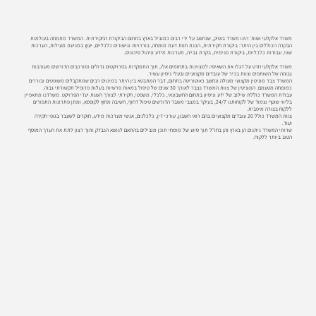
משרד אלקלעי ושות' הינו משרד בוטיק, שנחשב על ידי רבים כמוביל בארץ בתחום הביקורת החקירתית. המשרד מתמחה בעולמות
הבקרה הכוללים בין היתר: ביקורת חקירתית, הכנת חוות דעת מומחה, בוררויות וגישורים כלכליים, יעוץ במניעת מעילות, הערכות
שווי, עבודות כלכליות, ביקורת פנימית, בקרת גבייה, מערכות מידע וניהול סיכונים.
משרד אלקלעי חרט על דגלו את השאיפה למצוינות בתחומים אלו, תוך התמקדות בפרויקטים גדולים ומורכבים הדורשים מעורבות
גבוהה של השותפים וצוות בכיר של עובדים מקצועיים ובעלי ניסיון עשיר.
המשרד צבר מוניטין מקצועי מעולה ונחשב כאוטוריטה בתחום, דבר המתבטא בין היתר במינוים רבים שמתקבלים משופטים ובוררים
כמומחה מטעמם. המוניטין של צוות המשרד נצבר לאורך 30 שנים של טיפול במאות פרשיות בעלות פרופיל תקשורתי גבוה.
עבודת המשרד כוללת שילוב של ידע וניסיון בתחום החשבונאי, כלכלי, משפטי, חקירתי לצורך השגת יעדי הפרויקט. משרדנו מתאפיין
בליווי שוטף וצמוד של לקוחותנו 24/7, בעיקר במצבי משבר הדורשים טיפול דחוף, חשיבה מחוץ לקופסא, ומתן פתרונות התפורים
ללקוח בצורה מיטבית.
צוות המשרד כולל 20 עובדים מקצועיים בהם רואי חשבון, עורכי דין, כלכלנים, אנשי מערכות מידע, חוקרים לשעבר בגופי חקירה
ועוד.
שרותי המשרד ניתנים הן בארץ והן בחו"ל תוך סיוע של מומחי תוכן מובילים בהתאם לנושא הנבדק ותוך רצון לתת את הערך המוסף
הטוב ביותר ללקוח.