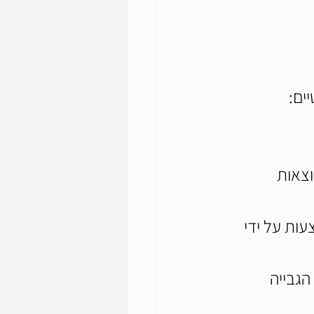
ים:
צאות 
ות על ידי 
גבייה 