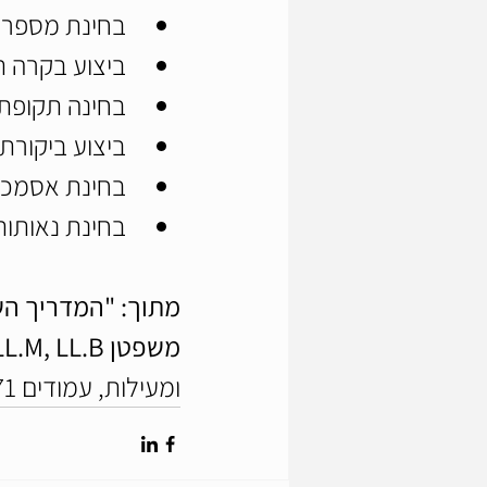
בחינת מספר ח
ביצוע בקרה ת
בחינה תקופתי
ביצוע ביקורת
בחינת אסמכת
בחינת נאותות
מתוך: "המדריך הש
משפטן LL.M, LL.B, מבקר פנימי מוסמך(CIA)
ומעילות, עמודים 68-71.